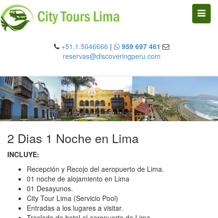
Toggle
naviga
+51.1.5046666
|
959 697 461
reservas@discoveringperu.com
2 Dias 1 Noche en Lima
INCLUYE:
Recepción y Recojo del aeropuerto de Lima.
01 noche de alojamiento en Lima
01 Desayunos.
City Tour Lima (Servicio Pool)
Entradas a los lugares a visitar.
Traslado de hotel al aeropuerto de Lima.